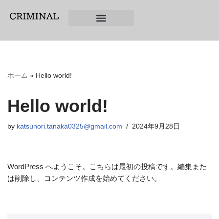
コ
ン
テ
ン
ツ
ホーム
»
Hello world!
へ
ス
Hello world!
キ
ッ
by
katsunori.tanaka0325@gmail.com
2024年9月28日
プ
WordPress へようこそ。こちらは最初の投稿です。編集また
は削除し、コンテンツ作成を始めてください。